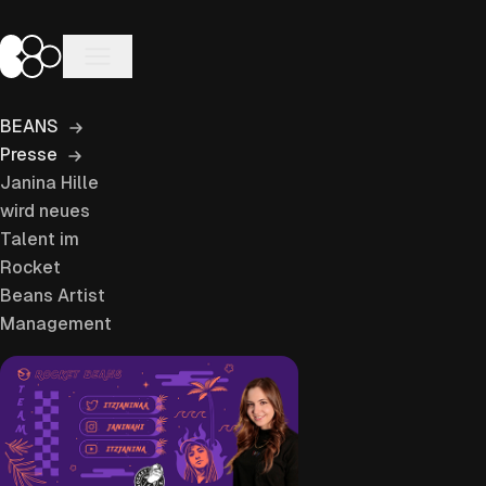
Zum
Inhalt
BEANS Entertainment
springen
BEANS
Presse
Janina Hille
wird neues
Talent im
Rocket
Beans Artist
Management