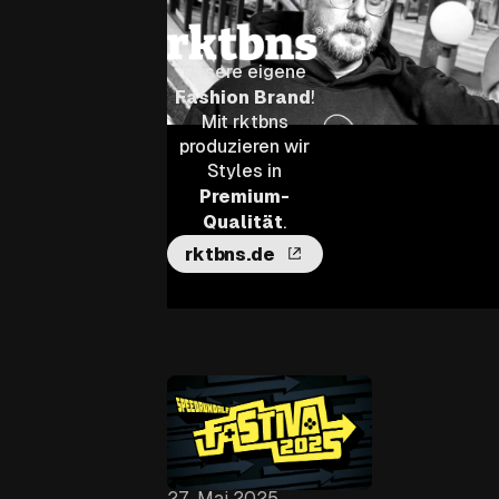
Unsere eigene
Fashion Brand
!
Mit rktbns
produzieren wir
Styles in
Premium-
Qualität
.
rktbns.de
27. Mai 2025