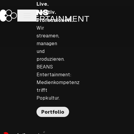
Zum
Live.
Inhalt
Kreativ.
BEANS Entertainment
springen
Professionell.
Wir
streamen,
managen
und
produzieren.
BEANS
Entertainment:
Medienkompetenz
trifft
Popkultur.
Portfolio