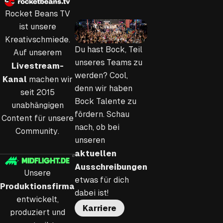
Rocket Beans TV
ist unsere
Kreativschmiede.
Du hast Bock, Teil
Auf unserem
unseres Teams zu
Livestream-
werden? Cool,
Kanal
machen wir
denn wir haben
seit 2015
Bock Talente zu
unabhängigen
fördern. Schau
Content für unsere
nach, ob bei
Community.
unseren
aktuellen
Ausschreibungen
Unsere
etwas für dich
Produktionsfirma
dabei ist!
entwickelt,
Karriere
produziert und