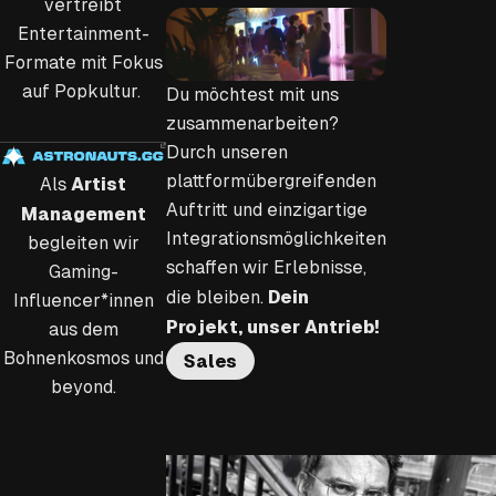
vertreibt
Entertainment-
Formate mit Fokus
auf Popkultur.
Du möchtest mit uns
zusammenarbeiten?
Durch unseren
plattformübergreifenden
Artist
Als
Auftritt und einzigartige
Management
Integrationsmöglichkeiten
begleiten wir
schaffen wir Erlebnisse,
Gaming-
Dein
die bleiben.
Influencer*innen
Projekt, unser Antrieb!
aus dem
Bohnenkosmos und
Sales
beyond.