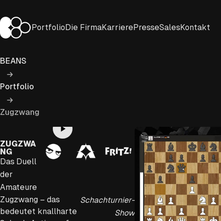
Zum
Inhalt
BEANS Entertainment
Portfolio
Die Firma
Karriere
Presse
Sales
Kontakt
springen
BEANS
Portfolio
Zugzwang
Play
ZUGZWA
NG
Video
Das Duell
der
Amateure
Zugzwang – das
Schachturnier-
bedeutet knallharte
Show