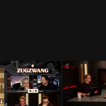
Startseite
Portfolio
Die Firma
Karriere
Presse
Sales
Konta