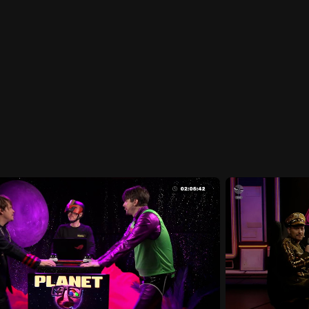
Startseite
Portfolio
Die Firma
Karriere
Presse
Sales
Konta