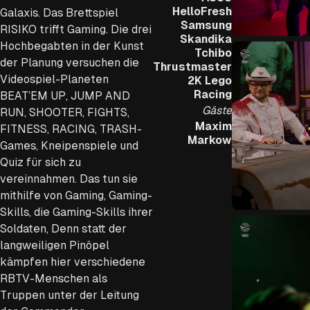
HelloFresh
Galaxis. Das Brettspiel
Samsung
RISIKO trifft Gaming. Die drei
Skandika
Hochbegabten in der Kunst
Tchibo
der Planung versuchen die
Thrustmaster
Videospiel-Planeten
2K Lego
Racing
BEAT’EM UP, JUMP AND
Gäste
RUN, SHOOTER, FIGHTS,
Maxim
FITNESS, RACING, TRASH-
Markow
Games, Kneipenspiele und
Quiz für sich zu
vereinnahmen. Das tun sie
mithilfe von Gaming, Gaming-
Skills, die Gaming-Skills ihrer
Soldaten, Denn statt der
langweiligen Pinöpel
kämpfen hier verschiedene
RBTV-Menschen als
Truppen unter der Leitung