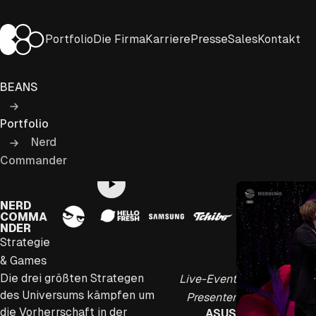
Zum
Inhalt
BEANS Entertainment
Portfolio
Die Firma
Karriere
Presse
Sales
Kontakt
springen
BEANS
Portfolio
Nerd
Commander
Play
NERD
COMMA
Video
NDER
Strategie
& Games
Die drei größten Strategen
Live-Event
des Universums kämpfen um
Presenter
die Vorherrschaft in der
ASUS