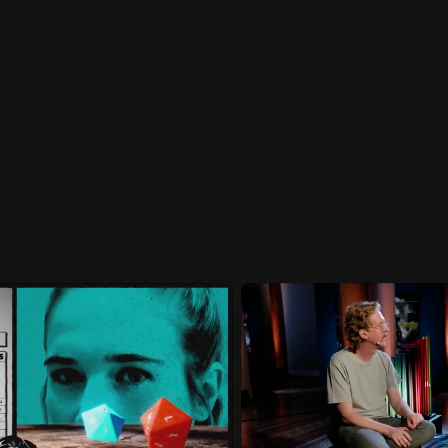
Startseite
Portfolio
Die Firma
Karriere
Presse
Sales
Konta