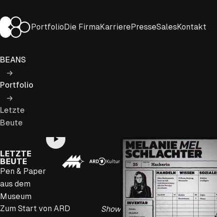
Zum
Inhalt
BEANS Entertainment
Portfolio
Die Firma
Karriere
Presse
Sales
Kontakt
springen
BEANS
Portfolio
Letzte
Beute
Play
LETZTE
BEUTE
Video
Pen & Paper
aus dem
Museum
Zum Start von ARD
Show