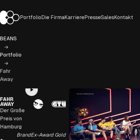
Zum
Inhalt
BEANS Entertainment
Portfolio
Die Firma
Karriere
Presse
Sales
Kontakt
springen
BEANS
Portfolio
Fahr
Away
Play
FAHR
AWAY
Video
Der Große
Preis von
Hamburg
BrandEx-Award Gold