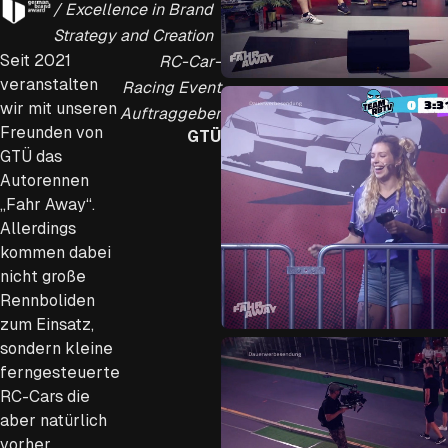
/ Excellence in Brand
Strategy and Creation
Seit 2021
RC-Car-
veranstalten
Racing Event
wir mit unseren
Auftraggeber
Freunden von
GTÜ
GTÜ das
Autorennen
„Fahr Away“.
Allerdings
kommen dabei
nicht große
Rennboliden
zum Einsatz,
sondern kleine
ferngesteuerte
RC-Cars die
aber natürlich
vorher