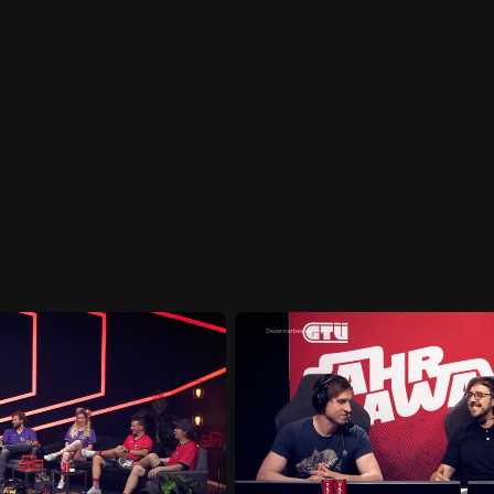
Startseite
Portfolio
Die Firma
Karriere
Presse
Sales
Konta